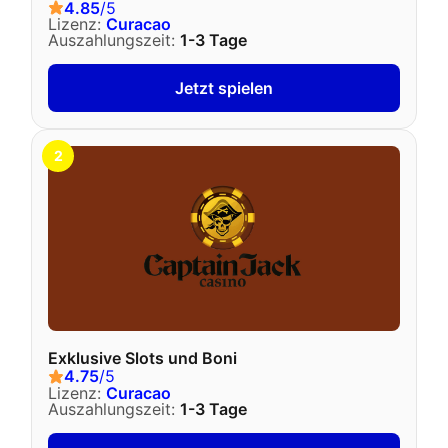
4.85
/5
Lizenz:
Curacao
Auszahlungszeit:
1-3 Tage
Jetzt spielen
Exklusive Slots und Boni
4.75
/5
Lizenz:
Curacao
Auszahlungszeit:
1-3 Tage