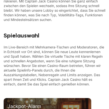
riskieren. Mit Captain Jack Casino können Sie ganz einfach
zwischen den Spielen wechseln, sodass Ihre Sitzung schnell
bleibt. Wir haben unsere Lobby so eingerichtet, dass Sie schnell
finden können, was Sie nach Typ, Volatilitäts-Tags, Funktionen
und Mindesteinsätzen suchen.
Spielauswahl
Im Live-Bereich mit Mehrkamera-Tischen und Moderatoren, die
in Echtzeit vor Ort sind, können Sie neue Leute kennenlernen
und Spaß haben. Wählen Sie virtuelle Tische mit klaren Regeln
und schnellen Angeboten, wenn Sie eine ruhigere Sitzung
wünschen. Bevor Sie einen Casino-Raum betreten, führen wir
aktuelle Spielinfo-Panels durch, die Ihnen die
Auszahlungstabellen, Nebenregeln und Limits anzeigen. Das
spart Ihnen Zeit und Klicks. Captain Jack Casino hält es
einfach, damit Sie das Spiel einfach genießen können.
Jackpot-Alarm