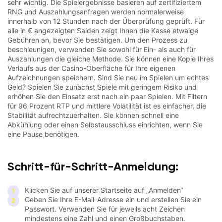
sehr wichtig. Die Spielergebnisse basieren auf zertifiziertem
RNG und Auszahlungsanfragen werden normalerweise
innerhalb von 12 Stunden nach der Überprüfung geprüft. Für
alle in € angezeigten Salden zeigt Ihnen die Kasse etwaige
Gebühren an, bevor Sie bestätigen. Um den Prozess zu
beschleunigen, verwenden Sie sowohl für Ein- als auch für
Auszahlungen die gleiche Methode. Sie können eine Kopie Ihres
Verlaufs aus der Casino-Oberfläche für Ihre eigenen
Aufzeichnungen speichern. Sind Sie neu im Spielen um echtes
Geld? Spielen Sie zunächst Spiele mit geringem Risiko und
erhöhen Sie den Einsatz erst nach ein paar Spielen. Mit Filtern
für 96 Prozent RTP und mittlere Volatilität ist es einfacher, die
Stabilität aufrechtzuerhalten. Sie können schnell eine
Abkühlung oder einen Selbstausschluss einrichten, wenn Sie
eine Pause benötigen.
Schritt-für-Schritt-Anmeldung:
Klicken Sie auf unserer Startseite auf „Anmelden“
Geben Sie Ihre E-Mail-Adresse ein und erstellen Sie ein
Passwort. Verwenden Sie für jeweils acht Zeichen
mindestens eine Zahl und einen Großbuchstaben.