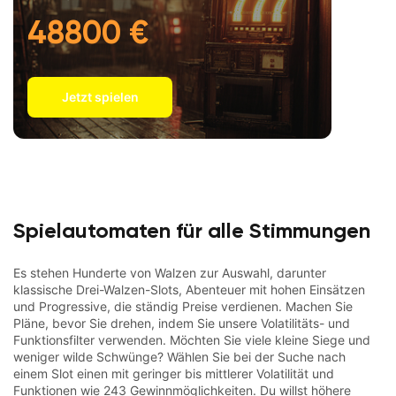
48800 €
Jetzt spielen
Spielautomaten für alle Stimmungen
Es stehen Hunderte von Walzen zur Auswahl, darunter
klassische Drei-Walzen-Slots, Abenteuer mit hohen Einsätzen
und Progressive, die ständig Preise verdienen. Machen Sie
Pläne, bevor Sie drehen, indem Sie unsere Volatilitäts- und
Funktionsfilter verwenden. Möchten Sie viele kleine Siege und
weniger wilde Schwünge? Wählen Sie bei der Suche nach
einem Slot einen mit geringer bis mittlerer Volatilität und
Funktionen wie 243 Gewinnmöglichkeiten. Du willst höhere