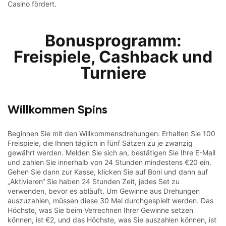
Casino fördert.
Bonusprogramm:
Freispiele, Cashback und
Turniere
Willkommen Spins
Beginnen Sie mit den Willkommensdrehungen: Erhalten Sie 100
Freispiele, die Ihnen täglich in fünf Sätzen zu je zwanzig
gewährt werden. Melden Sie sich an, bestätigen Sie Ihre E-Mail
und zahlen Sie innerhalb von 24 Stunden mindestens €20 ein.
Gehen Sie dann zur Kasse, klicken Sie auf Boni und dann auf
„Aktivieren“ Sie haben 24 Stunden Zeit, jedes Set zu
verwenden, bevor es abläuft. Um Gewinne aus Drehungen
auszuzahlen, müssen diese 30 Mal durchgespielt werden. Das
Höchste, was Sie beim Verrechnen Ihrer Gewinne setzen
können, ist €2, und das Höchste, was Sie auszahlen können, ist