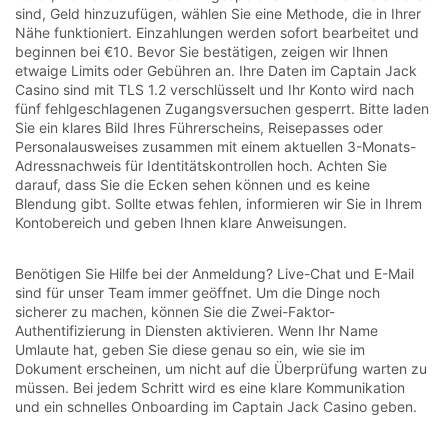
sind, Geld hinzuzufügen, wählen Sie eine Methode, die in Ihrer
Nähe funktioniert. Einzahlungen werden sofort bearbeitet und
beginnen bei €10. Bevor Sie bestätigen, zeigen wir Ihnen
etwaige Limits oder Gebühren an. Ihre Daten im Captain Jack
Casino sind mit TLS 1.2 verschlüsselt und Ihr Konto wird nach
fünf fehlgeschlagenen Zugangsversuchen gesperrt. Bitte laden
Sie ein klares Bild Ihres Führerscheins, Reisepasses oder
Personalausweises zusammen mit einem aktuellen 3-Monats-
Adressnachweis für Identitätskontrollen hoch. Achten Sie
darauf, dass Sie die Ecken sehen können und es keine
Blendung gibt. Sollte etwas fehlen, informieren wir Sie in Ihrem
Kontobereich und geben Ihnen klare Anweisungen.
Benötigen Sie Hilfe bei der Anmeldung? Live-Chat und E-Mail
sind für unser Team immer geöffnet. Um die Dinge noch
sicherer zu machen, können Sie die Zwei-Faktor-
Authentifizierung in Diensten aktivieren. Wenn Ihr Name
Umlaute hat, geben Sie diese genau so ein, wie sie im
Dokument erscheinen, um nicht auf die Überprüfung warten zu
müssen. Bei jedem Schritt wird es eine klare Kommunikation
und ein schnelles Onboarding im Captain Jack Casino geben.