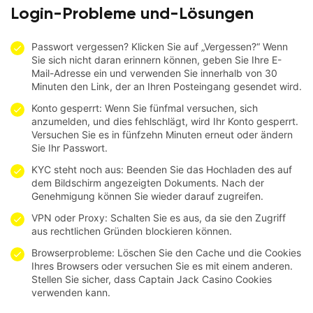
Login-Probleme und-Lösungen
Passwort vergessen? Klicken Sie auf „Vergessen?“ Wenn
Sie sich nicht daran erinnern können, geben Sie Ihre E-
Mail-Adresse ein und verwenden Sie innerhalb von 30
Minuten den Link, der an Ihren Posteingang gesendet wird.
Konto gesperrt: Wenn Sie fünfmal versuchen, sich
anzumelden, und dies fehlschlägt, wird Ihr Konto gesperrt.
Versuchen Sie es in fünfzehn Minuten erneut oder ändern
Sie Ihr Passwort.
KYC steht noch aus: Beenden Sie das Hochladen des auf
dem Bildschirm angezeigten Dokuments. Nach der
Genehmigung können Sie wieder darauf zugreifen.
VPN oder Proxy: Schalten Sie es aus, da sie den Zugriff
aus rechtlichen Gründen blockieren können.
Browserprobleme: Löschen Sie den Cache und die Cookies
Ihres Browsers oder versuchen Sie es mit einem anderen.
Stellen Sie sicher, dass Captain Jack Casino Cookies
verwenden kann.