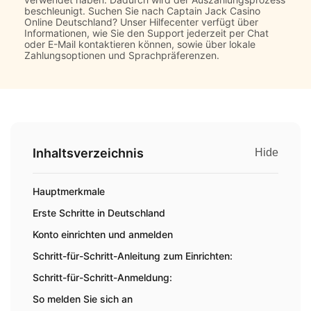
beschleunigt. Suchen Sie nach Captain Jack Casino
Online Deutschland? Unser Hilfecenter verfügt über
Informationen, wie Sie den Support jederzeit per Chat
oder E-Mail kontaktieren können, sowie über lokale
Zahlungsoptionen und Sprachpräferenzen.
Inhaltsverzeichnis
Hide
Hauptmerkmale
Erste Schritte in Deutschland
Konto einrichten und anmelden
Schritt-für-Schritt-Anleitung zum Einrichten:
Schritt-für-Schritt-Anmeldung:
So melden Sie sich an