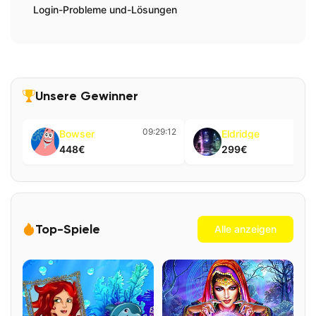
Login-Probleme und-Lösungen
Gameplay-Anleitung
Spielauswahl
Spielautomaten für alle Stimmungen
Unsere Gewinner
Tisch- und Spezialspiele
Live-Dealer-Spiele
09:29:12
09
Bowser
Eldridge
Bonusprogramm: Freispiele, Cashback und Turniere
448€
299€
Willkommen Spins
Cashback
Turniere: Schnelle Punkte, echte Preise
Top-Spiele
So erhalten und verwenden Sie Promo-Codes
Alle anzeigen
Wichtige Regeln
Mobile Gaming-App
Für Android
Für iOS